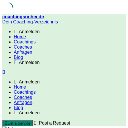
Skip
coachingsucher.de
to
Dein Coaching-Verzeichnis
content
Anmelden
Home
Coachings
Coaches
Anfragen
Blog
Anmelden
Anmelden
Home
Coachings
Coaches
Anfragen
Blog
Anmelden
Post a Request
List a Service