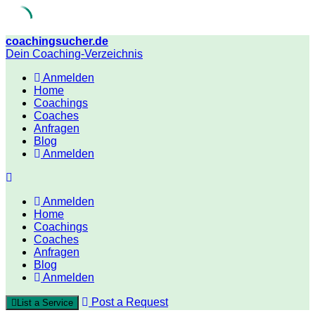
Skip
coachingsucher.de
to
Dein Coaching-Verzeichnis
content
Anmelden
Home
Coachings
Coaches
Anfragen
Blog
Anmelden
Anmelden
Home
Coachings
Coaches
Anfragen
Blog
Anmelden
Post a Request
List a Service