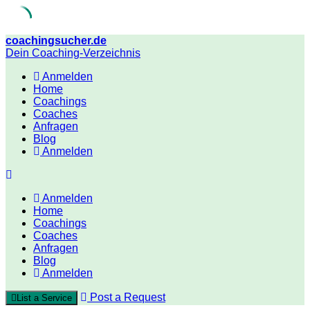
Skip
coachingsucher.de
to
Dein Coaching-Verzeichnis
content
Anmelden
Home
Coachings
Coaches
Anfragen
Blog
Anmelden
Anmelden
Home
Coachings
Coaches
Anfragen
Blog
Anmelden
Post a Request
List a Service