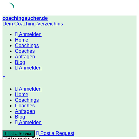
Skip
coachingsucher.de
to
Dein Coaching-Verzeichnis
content
Anmelden
Home
Coachings
Coaches
Anfragen
Blog
Anmelden
Anmelden
Home
Coachings
Coaches
Anfragen
Blog
Anmelden
Post a Request
List a Service