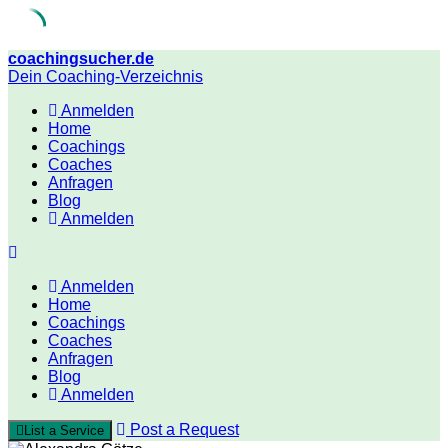
Skip
coachingsucher.de
to
Dein Coaching-Verzeichnis
content
Anmelden
Home
Coachings
Coaches
Anfragen
Blog
Anmelden
Anmelden
Home
Coachings
Coaches
Anfragen
Blog
Anmelden
Post a Request
List a Service