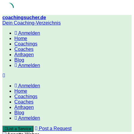
Skip
coachingsucher.de
to
Dein Coaching-Verzeichnis
content
Anmelden
Home
Coachings
Coaches
Anfragen
Blog
Anmelden
Anmelden
Home
Coachings
Coaches
Anfragen
Blog
Anmelden
Post a Request
List a Service