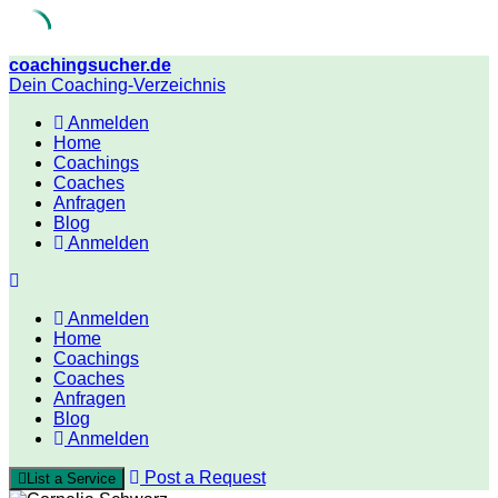
Skip
coachingsucher.de
to
Dein Coaching-Verzeichnis
content
Anmelden
Home
Coachings
Coaches
Anfragen
Blog
Anmelden
Anmelden
Home
Coachings
Coaches
Anfragen
Blog
Anmelden
Post a Request
List a Service