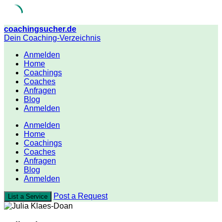
Skip
coachingsucher.de
to
Dein Coaching-Verzeichnis
content
Anmelden
Home
Coachings
Coaches
Anfragen
Blog
Anmelden
Anmelden
Home
Coachings
Coaches
Anfragen
Blog
Anmelden
Post a Request
List a Service