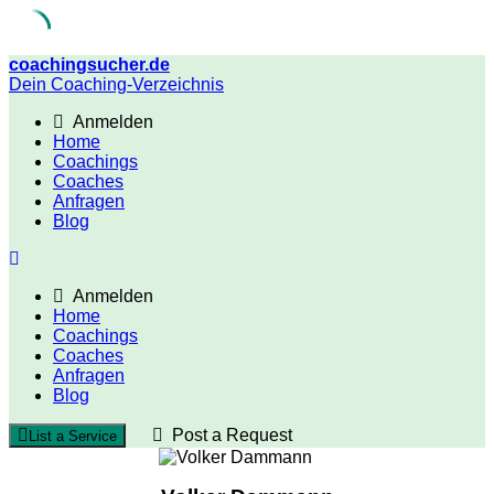
Skip
coachingsucher.de
to
Dein Coaching-Verzeichnis
content
Anmelden
Home
Coachings
Coaches
Anfragen
Blog
Anmelden
Home
Coachings
Coaches
Anfragen
Blog
Post a Request
List a Service