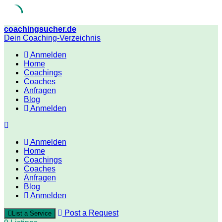
Skip
coachingsucher.de
to
Dein Coaching-Verzeichnis
content
Anmelden
Home
Coachings
Coaches
Anfragen
Blog
Anmelden
Anmelden
Home
Coachings
Coaches
Anfragen
Blog
Anmelden
Post a Request
List a Service