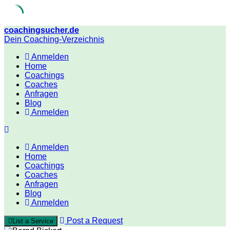
Skip
coachingsucher.de
to
Dein Coaching-Verzeichnis
content
Anmelden
Home
Coachings
Coaches
Anfragen
Blog
Anmelden
Anmelden
Home
Coachings
Coaches
Anfragen
Blog
Anmelden
Post a Request
List a Service