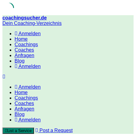
Skip
coachingsucher.de
to
Dein Coaching-Verzeichnis
content
Anmelden
Home
Coachings
Coaches
Anfragen
Blog
Anmelden
Anmelden
Home
Coachings
Coaches
Anfragen
Blog
Anmelden
Post a Request
List a Service